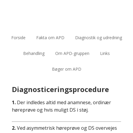
Forside
Fakta om APD
Diagnostik og udredning
Behandling
Om APD-gruppen
Links
Bøger om APD
Diagnosticeringsprocedure
1.
Der indledes altid med anamnese, ordinær
høreprøve og hvis muligt DS i støj.
2.
Ved asymmetrisk høreprøve og DS overvejes