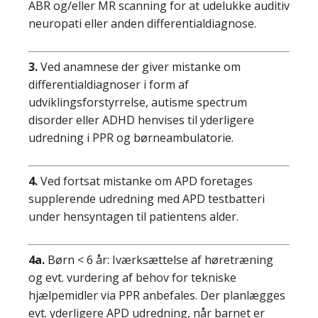
ABR og/eller MR scanning for at udelukke auditiv
neuropati eller anden differentialdiagnose.
3.
Ved anamnese der giver mistanke om
differentialdiagnoser i form af
udviklingsforstyrrelse, autisme spectrum
disorder eller ADHD henvises til yderligere
udredning i PPR og børneambulatorie.
4.
Ved fortsat mistanke om APD foretages
supplerende udredning med APD testbatteri
under hensyntagen til patientens alder.
4a.
Børn < 6 år: Iværksættelse af høretræning
og evt. vurdering af behov for tekniske
hjælpemidler via PPR anbefales. Der planlægges
evt. yderligere APD udredning, når barnet er