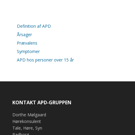
Definition af APD
Årsager
Prævalens
Symptomer
APD hos personer over 15 år
KONTAKT APD-GRUPPEN
Dorthe Mølgaard
Hørekonsulent
Tale, Høre, Syn
Padborg