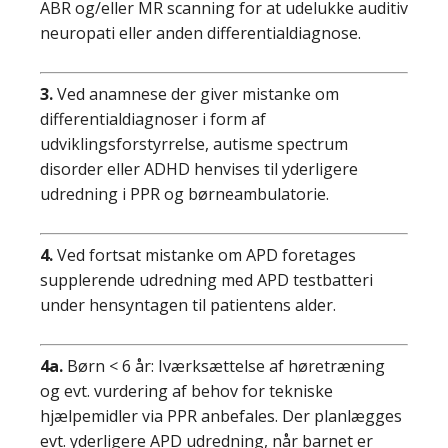
ABR og/eller MR scanning for at udelukke auditiv
neuropati eller anden differentialdiagnose.
3.
Ved anamnese der giver mistanke om
differentialdiagnoser i form af
udviklingsforstyrrelse, autisme spectrum
disorder eller ADHD henvises til yderligere
udredning i PPR og børneambulatorie.
4.
Ved fortsat mistanke om APD foretages
supplerende udredning med APD testbatteri
under hensyntagen til patientens alder.
4a.
Børn < 6 år: Iværksættelse af høretræning
og evt. vurdering af behov for tekniske
hjælpemidler via PPR anbefales. Der planlægges
evt. yderligere APD udredning, når barnet er