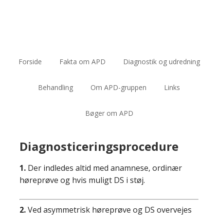
Forside
Fakta om APD
Diagnostik og udredning
Behandling
Om APD-gruppen
Links
Bøger om APD
Diagnosticeringsprocedure
1.
Der indledes altid med anamnese, ordinær
høreprøve og hvis muligt DS i støj.
2.
Ved asymmetrisk høreprøve og DS overvejes